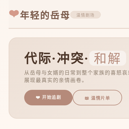
❤️
年轻的岳母
温情剧场
代际·冲突·
和解
从岳母与女婿的日常到整个家族的喜怒哀
展现最真实的亲情画卷。
❤️ 开始追剧
📖 温情片单