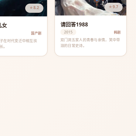
⭐ 9.7
⭐ 8.2
请回答1988
儿女
2015
韩剧
国产剧
双门洞五家人的青春与亲情，笑中带
子在时代变迁中相互扶
泪的日常史诗。
长。