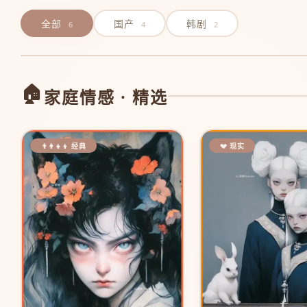
全部
国产
韩剧
6
4
2
🏠
家庭情感 · 精选
👨‍👩‍👧‍👦 经典
💔 现实