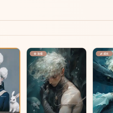
🌻 治愈
👶 成长