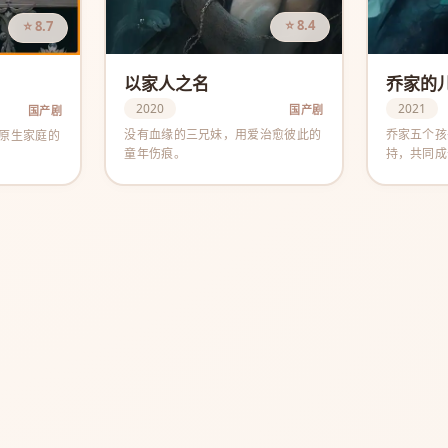
⭐ 8.4
⭐ 8.7
以家人之名
乔家的
2020
2021
国产剧
国产剧
没有血缘的三兄妹，用爱治愈彼此的
乔家五个孩
原生家庭的
童年伤痕。
持，共同成