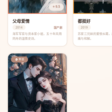
⭐ 9.5
父母爱情
都挺好
2014
2019
国产剧
海军军官与资本家小姐，五十年风雨
苏家三兄妹的爱恨纠葛，
同舟的温情史诗。
痛与和解。
🏠 怀旧