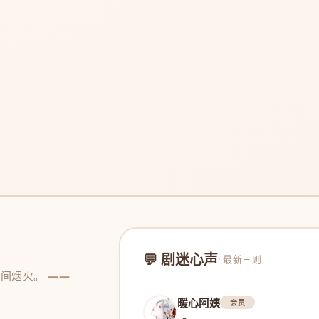
💬 剧迷心声
· 最新三则
人间烟火。
——
暖心阿姨
会员