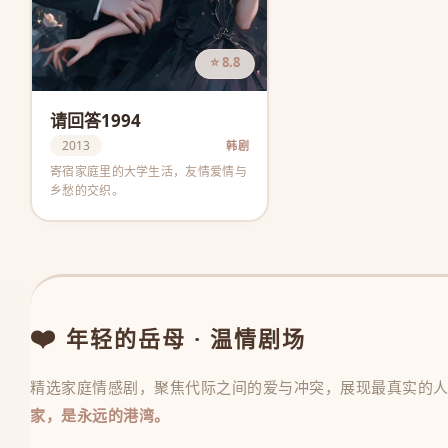
⭐ 8.8
请回答1994
2013
韩剧
寄宿家庭里的大学生活，友情爱情与
乡愁的交织。
❤️
年轻的岳母 · 温情剧场
精选家庭情感剧，聚焦代际之间的爱与冲突，展现最真实的
家，是永远的港湾。